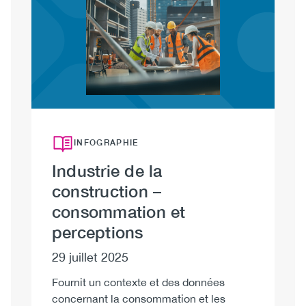
INFOGRAPHIE
Industrie de la
I
construction –
c
consommation et
e
perceptions
29
29 juillet 2025
Fo
co
Fournit un contexte et des données
fo
concernant la consommation et les