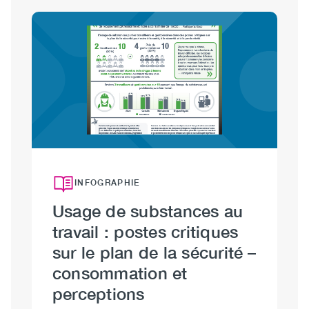
Image
INFOGRAPHIE
Usage de substances au
U
travail : postes critiques
t
sur le plan de la sécurité –
s
consommation et
p
perceptions
29