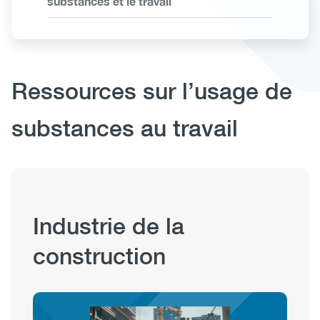
substances et le travail
Body
Ressources sur l’usage de
substances au travail
Publication
Industrie de la
Hub
construction
Sections
Image