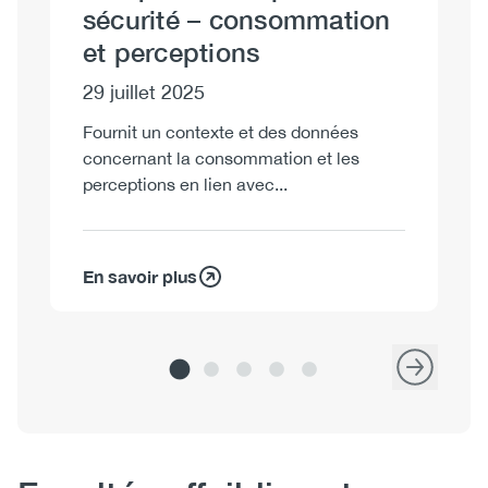
sécurité – consommation
s
et perceptions
f
29 juillet 2025
29
Fournit un contexte et des données
Fo
concernant la consommation et les
co
perceptions en lien avec...
fo
En savoir plus
En
Body