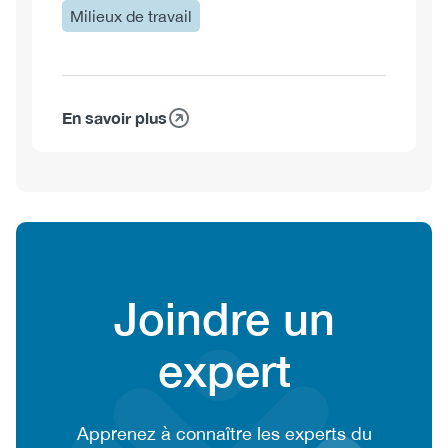
Milieux de travail
En savoir plus
sur
Shawna
Meister,
M.A.
Heading
Joindre un
expert
CTA
Apprenez à connaître les experts du