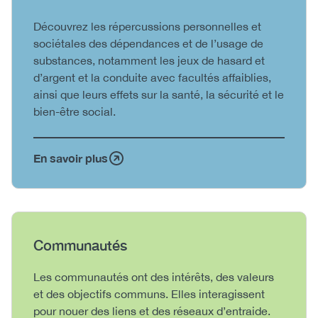
Body
Découvrez les répercussions personnelles et
sociétales des dépendances et de l’usage de
substances, notamment les jeux de hasard et
d’argent et la conduite avec facultés affaiblies,
ainsi que leurs effets sur la santé, la sécurité et le
bien-être social.
En savoir plus
Heading
Communautés
Body
Les communautés ont des intérêts, des valeurs
et des objectifs communs. Elles interagissent
pour nouer des liens et des réseaux d’entraide.