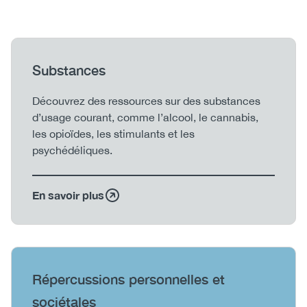
Heading
Substances
Body
Découvrez des ressources sur des substances
d’usage courant, comme l’alcool, le cannabis,
les opioïdes, les stimulants et les
psychédéliques.
En savoir plus
Heading
Répercussions personnelles et
sociétales