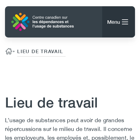
Aller
au
Accueil
contenu
Menu
principal
Rechercher
Rechercher
Fil d'ariane
»
LIEU DE TRAVAIL
Content
À propos du CCDUS
Main
Conseils, outils et ressources
navigation
Lieu de travail
(CCSA)
Publications
Utility
Body
L’usage de substances peut avoir de grandes
Données
(Mobile)
répercussions sur le milieu de travail. Il concerne
Nouvelles
Menu
les employeurs, les employés et, possiblement, le
Événements