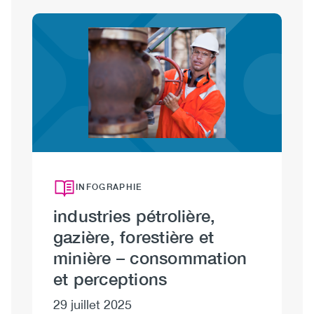
Image
INFOGRAPHIE
industries pétrolière,
i
gazière, forestière et
g
minière – consommation
m
et perceptions
f
29 juillet 2025
29