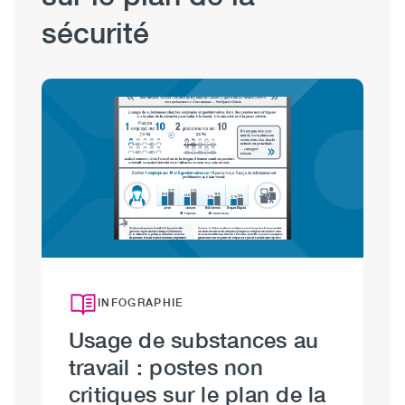
sécurité
Image
INFOGRAPHIE
Usage de substances au
U
travail : postes non
t
critiques sur le plan de la
c