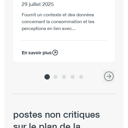
29 juillet 2025
Fo
co
Fournit un contexte et des données
fo
concernant la consommation et les
perceptions en lien avec...
En savoir plus
En
postes non critiques
sur le plan de la