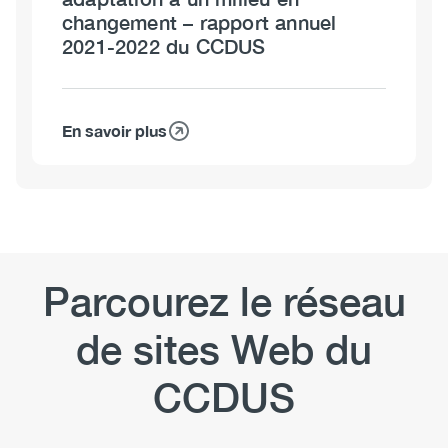
changement – rapport annuel
données
2021-2022 du CCDUS
probantes
qui
engendrent
des
En savoir plus
sur
retombées
Vers
–
de
rapport
nouveaux
annuel
horizons :
2022-
adaptation
2023
à
Parcourez le réseau
du
un
CCDUS
milieu
de sites Web du
en
changement
CCDUS
–
rapport