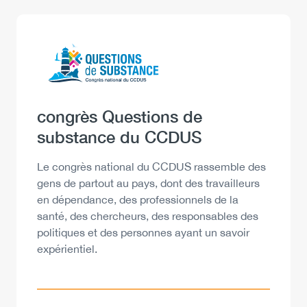
annuel
2021-
2022
Logo
Image
du
CCDUS
Heading
congrès Questions de
substance du CCDUS
Description
Le congrès national du CCDUS rassemble des
gens de partout au pays, dont des travailleurs
en dépendance, des professionnels de la
santé, des chercheurs, des responsables des
politiques et des personnes ayant un savoir
expérientiel.