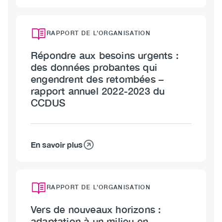
Établir
des
liens,
RAPPORT DE L’ORGANISATION
susciter
Répondre aux besoins urgents :
le
des données probantes qui
changement
engendrent des retombées –
–
rapport annuel 2022-2023 du
rapport
CCDUS
annuel
2023-
2024
du
En savoir plus
sur
CCDUS
Répondre
aux
besoins
RAPPORT DE L’ORGANISATION
urgents
Vers de nouveaux horizons :
:
adaptation à un milieu en
des