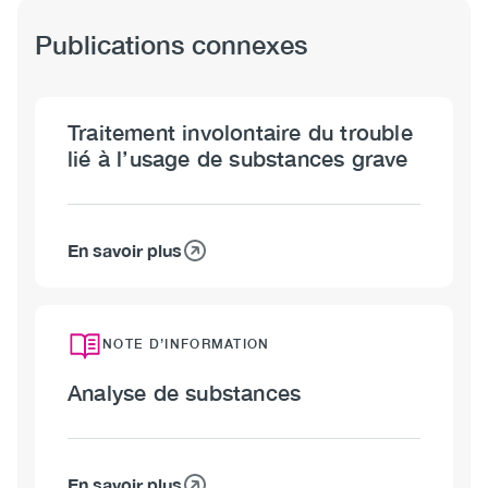
Publications connexes
Traitement involontaire du trouble
lié à l’usage de substances grave
En savoir plus
sur
Traitement
involontaire
du
NOTE D’INFORMATION
trouble
Analyse de substances
lié
à
l’usage
de
En savoir plus