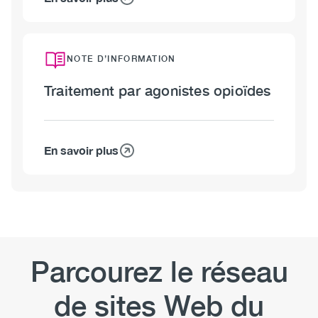
sur
substances
Analyse
grave
de
substances
NOTE D’INFORMATION
Traitement par agonistes opioïdes
En savoir plus
sur
Traitement
par
agonistes
opioïdes
Parcourez le réseau
de sites Web du