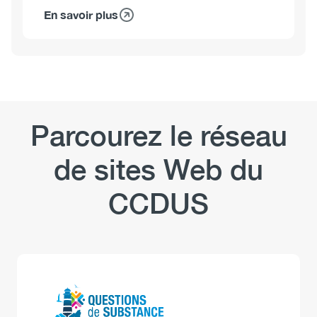
En savoir plus
sur
La
conduite
avec
facultés
affaiblies
au
Parcourez le réseau
Canada
de sites Web du
CCDUS
Logo
Image