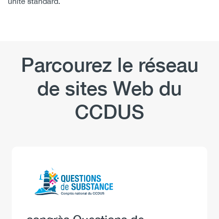
unité standard.
Parcourez le réseau
de sites Web du
CCDUS
Logo
Image