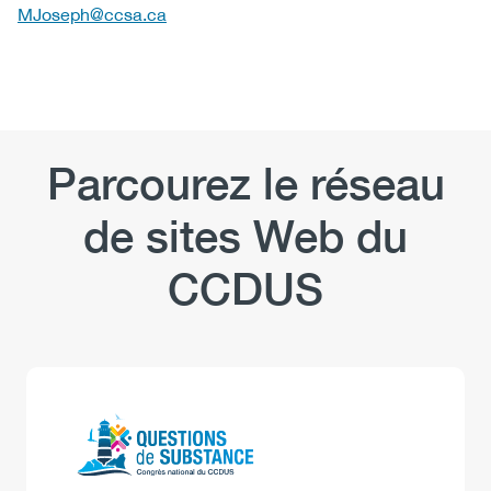
MJoseph@ccsa.ca
Parcourez le réseau
de sites Web du
CCDUS
Logo
Image