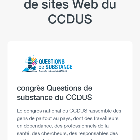
de sites Web du
par
intoxication
CCDUS
aux
opioïdes
au
Canada
:
Logo
Image
possible
baisse
Heading
congrès Questions de
substance du CCDUS
Description
Le congrès national du CCDUS rassemble des
gens de partout au pays, dont des travailleurs
en dépendance, des professionnels de la
santé, des chercheurs, des responsables des