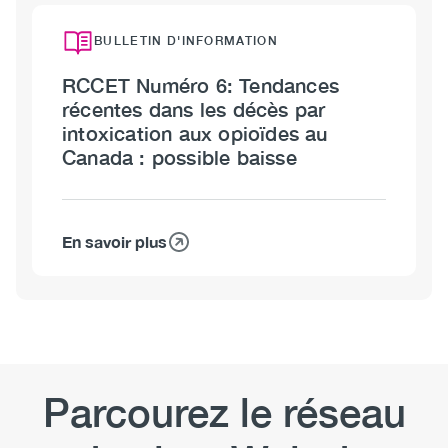
BULLETIN D'INFORMATION
RCCET Numéro 6: Tendances
récentes dans les décès par
intoxication aux opioïdes au
Canada : possible baisse
En savoir plus
sur
RCCET
Numéro
6:
Tendances
récentes
dans
Parcourez le réseau
les
décès