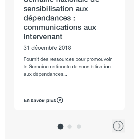
sensibilisation aux
l
dépendances :
l
communications aux
R
intervenant
C
31 décembre 2018
3
Fournit des ressources pour promouvoir
Pr
la Semaine nationale de sensibilisation
CC
aux dépendances...
20
En savoir plus
En