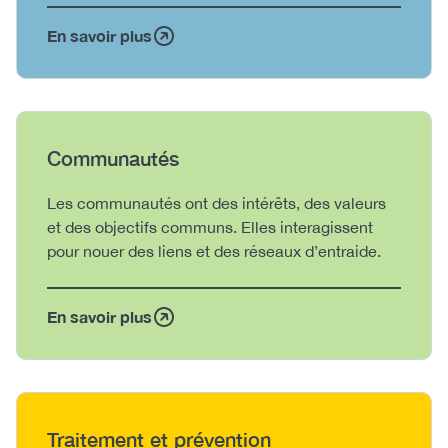
En savoir plus
Heading
Communautés
Body
Les communautés ont des intérêts, des valeurs
et des objectifs communs. Elles interagissent
pour nouer des liens et des réseaux d’entraide.
En savoir plus
Heading
Traitement et prévention