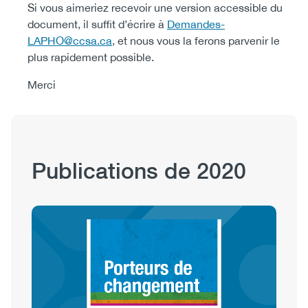
Si vous aimeriez recevoir une version accessible du
document, il suffit d’écrire à
Demandes-
LAPHO@ccsa.ca
, et nous vous la ferons parvenir le
plus rapidement possible.
Merci
Content
Publication
Publications de 2020
Hub
Sections
Image