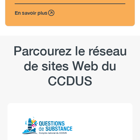
En savoir plus
Parcourez le réseau
de sites Web du
CCDUS
Logo
Image