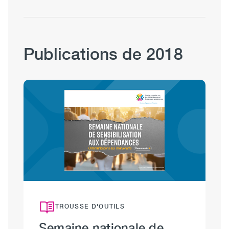
Publications de 2018
Image
TROUSSE D'OUTILS
Semaine nationale de
P