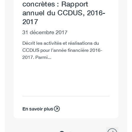
concrètes : Rapport
l
annuel du CCDUS, 2016-
r
2017
o
i
31 décembre 2017
(
Décrit les activités et réalisations du
2
CCDUS pour l’année financière 2016-
2017. Parmi...
3
Ex
co
re
En savoir plus
En