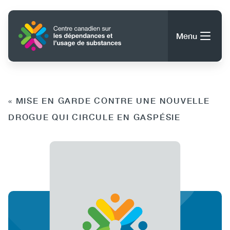
Aller
au
Accueil
contenu
Menu
principal
Rechercher
Rechercher
« MISE EN GARDE CONTRE UNE NOUVELLE
DROGUE QUI CIRCULE EN GASPÉSIE
À propos du CCDUS
Main
Conseils, outils et ressources
navigation
(CCSA)
Publications
Utility
Données
(Mobile)
Nouvelles
Menu
Événements