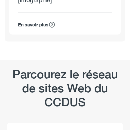
[infographie]
En savoir plus
sur
La
méthamphétamine
au
Canada
[infographie]
Parcourez le réseau
de sites Web du
CCDUS