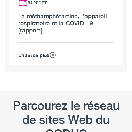
RAPPORT
La méthamphétamine, l’appareil
respiratoire et la COVID-19
[rapport]
En savoir plus
sur
La
méthamphétamine,
l’appareil
respiratoire
et
la
Parcourez le réseau
COVID-
19
de sites Web du
[rapport]