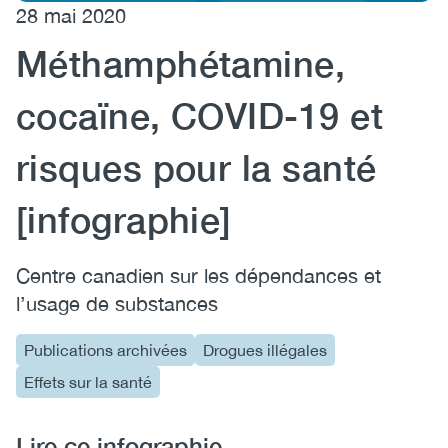
28 mai 2020
(CCSA)
Méthamphétamine,
EN
FR
cocaïne, COVID-19 et
risques pour la santé
[infographie]
Centre canadien sur les dépendances et
l’usage de substances
Publications archivées
Drogues illégales
Effets sur la santé
Lire ce infographie