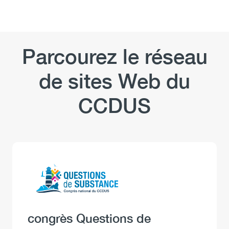
Parcourez le réseau
de sites Web du
CCDUS
Logo
Image
Heading
congrès Questions de