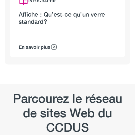
c’est
INFOGRAPHIE
mieux
Affiche : Qu’est-ce qu’un verre
:
standard?
Repères
canadiens
sur
l’alcool
En savoir plus
sur
et
Affiche
la
:
santé
Qu’est-
–
ce
version
qu’un
pour
verre
Parcourez le réseau
les
standard?
jeunes
de sites Web du
CCDUS