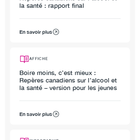
la santé : rapport final
En savoir plus
sur
Repères
canadiens
sur
AFFICHE
l’alcool
Boire moins, c’est mieux :
et
Repères canadiens sur l’alcool et
la
la santé – version pour les jeunes
santé
:
rapport
final
En savoir plus
sur
Boire
moins,