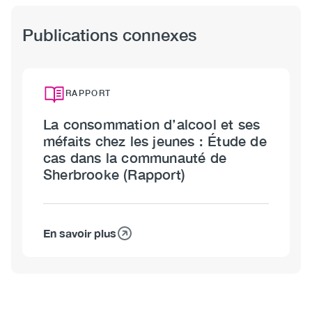
Publications connexes
RAPPORT
La consommation d’alcool et ses
méfaits chez les jeunes : Étude de
cas dans la communauté de
Sherbrooke (Rapport)
En savoir plus
sur
La
consommation
d’alcool
et