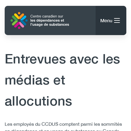
Aller
au
Accueil
contenu
Menu
principal
Rechercher
Rechercher
Entrevues avec les
À propos du CCDUS
Main
médias et
Conseils, outils et ressources
navigation
allocutions
(CCSA)
Publications
Utility
Données
(Mobile)
Nouvelles
Body
Les employés du CCDUS comptent parmi les sommités
Menu
Événements