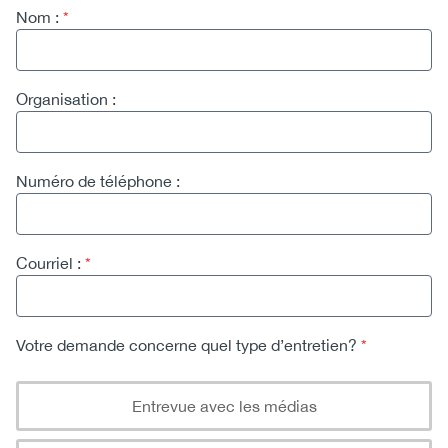
Content
Webform
Nom :
Organisation :
Numéro de téléphone :
Courriel :
Votre demande concerne quel type d’entretien?
Votre demande concerne quel type d’entretien?
Entrevue avec les médias