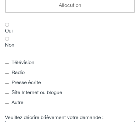
Allocution
Souhaitez-vous parler avec un expert dans les 24 procha
Oui
Non
L’entrevue sera diffusée dans quel type de média?
Télévision
Radio
Presse écrite
Site Internet ou blogue
Autre
Veuillez décrire brièvement votre demande :