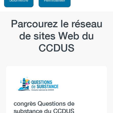
Parcourez le réseau
de sites Web du
CCDUS
Logo
Image
Heading
congrès Questions de
substance du CCDUS