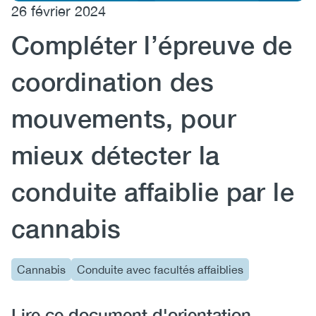
26 février 2024
(CCSA)
Compléter l’épreuve de
EN
FR
coordination des
mouvements, pour
mieux détecter la
conduite affaiblie par le
cannabis
Cannabis
Conduite avec facultés affaiblies
Lire ce document d'orientation