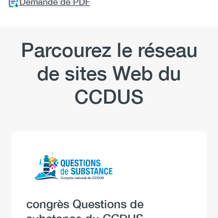
Demande de PDF
Parcourez le réseau
de sites Web du
CCDUS
Logo
Image
Heading
congrès Questions de