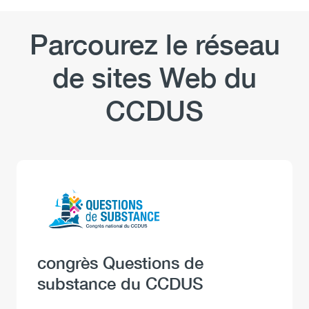
Parcourez le réseau
de sites Web du
CCDUS
Logo
Image
Heading
congrès Questions de
substance du CCDUS