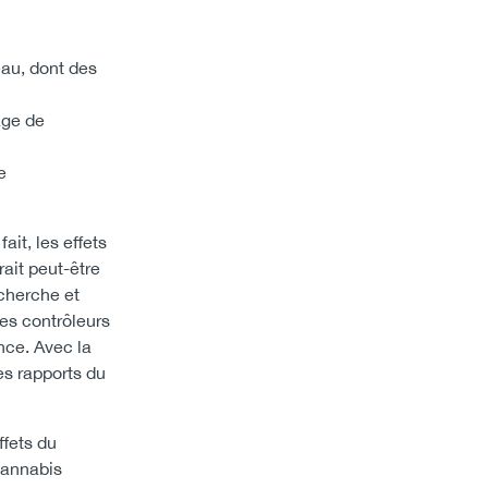
eau, dont des
age de
e
ait, les effets
rait peut-être
echerche et
les contrôleurs
nce. Avec la
es rapports du
fets du
cannabis