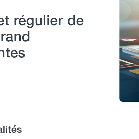
t régulier de
grand
ntes
lités