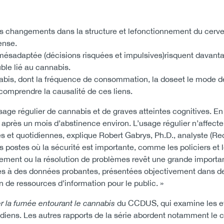
es changements dans la structure et lefonctionnement du cerv
ense.
 mésadaptée (décisions risquées et impulsives)risquent davant
ble lié au cannabis.
bis, dont la fréquence de consommation, la doseet le mode d
omprendre la causalité de ces liens.
usage régulier de cannabis et de graves atteintes cognitives. En f
 après un mois d’abstinence environ. L’usage régulier n’affecte
res et quotidiennes, explique Robert Gabrys, Ph.D., analyste (R
s postes où la sécurité est importante, comme les policiers et 
jugement ou la résolution de problèmes revêt une grande importa
cès à des données probantes, présentées objectivement dans d
on de ressources d’information pour le public. »
r la fumée entourant le cannabis
du CCDUS, qui examine les ef
diens. Les autres rapports de la série abordent notamment le 