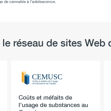
age de cannabis à l’adolescence.
 le réseau de sites We
Logo
Image
Heading
Coûts et méfaits de
l’usage de substances au