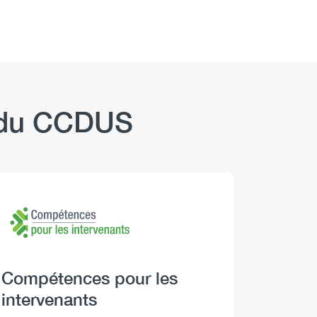
b du CCDUS
Logo
Image
Logo
Image
Heading
Compétences pour les
Headi
Boire 
intervenants
Descript
Les Repèr