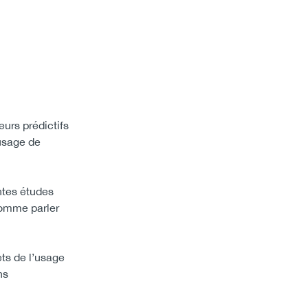
eurs prédictifs
’usage de
ntes études
comme parler
ets de l’usage
ns