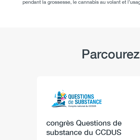
pendant la grossesse, le cannabis au volant et l’us
Parcourez
Logo
Image
Heading
congrès Questions de
substance du CCDUS