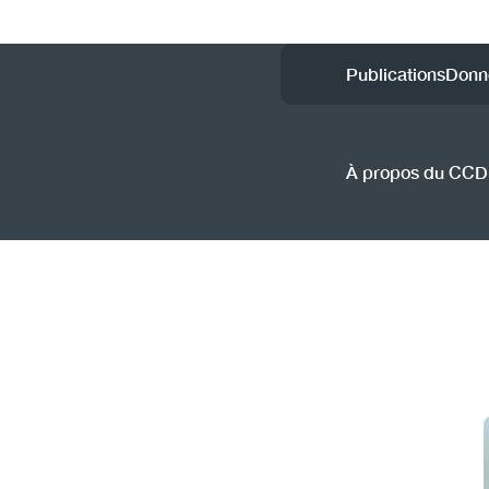
Utility
Publications
Donn
Menu
(CCSA
À propos du CC