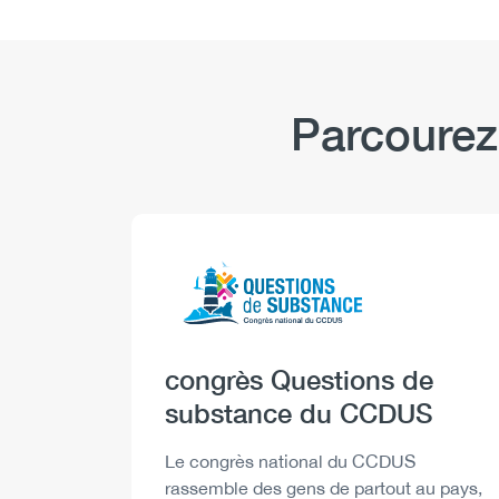
l’anxiété
et
l’usage
de
substances
Parcourez
pendant
la
COVID-
19
[infographie]
Logo
Image
Heading
congrès Questions de
substance du CCDUS
Description
Le congrès national du CCDUS
rassemble des gens de partout au pays,