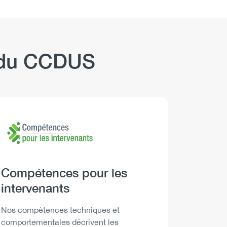
b du CCDUS
Logo
Image
Logo
Image
Heading
Compétences pour les
Headi
Boire 
intervenants
Descript
Les Repèr
santé peu
Description
Nos compétences techniques et
décisions
comportementales décrivent les