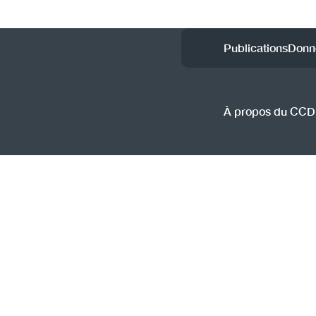
Utility
Publications
Donn
Menu
(CCSA
À propos du CC