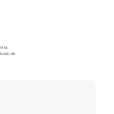
nt la
lcool, de