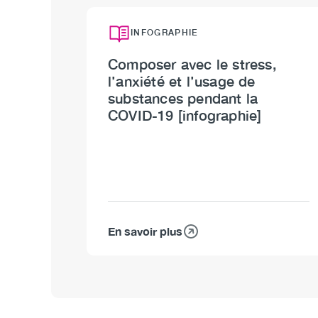
INFOGRAPHIE
Composer avec le stress,
l’anxiété et l’usage de
substances pendant la
COVID-19 [infographie]
En savoir plus
sur
Composer
avec
le
stress,