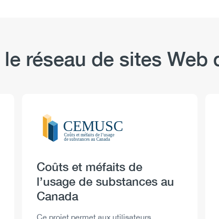
 le réseau de sites We
Logo
Image
Heading
Coûts et méfaits de
l’usage de substances au
Canada
Description
Ce projet permet aux utilisateurs