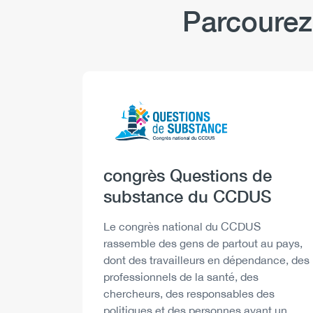
Parcourez
Logo
Image
Heading
congrès Questions de
substance du CCDUS
Description
Le congrès national du CCDUS
rassemble des gens de partout au pays,
dont des travailleurs en dépendance, des
professionnels de la santé, des
chercheurs, des responsables des
politiques et des personnes ayant un