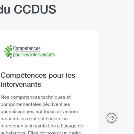
b du CCDUS
Logo
Image
Logo
Image
Heading
Compétences pour les
Headi
Boire 
intervenants
Descript
Les Repèr
santé peu
Description
Nos compétences techniques et
décisions
comportementales décrivent les
consommat
connaissances, aptitudes et valeurs
mesurables dont ont besoin les
intervenants en santé liée à l’usage de
substances. Elles proposent un cadre