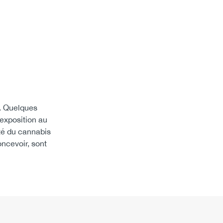
t. Quelques
’exposition au
té du cannabis
oncevoir, sont